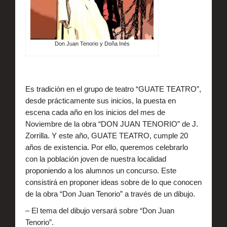
Galería de Fotos
Don Juan Tenorio y Doña Inés
Promos
Calendario
Es tradición en el grupo de teatro “GUATE TEATRO”,
desde prácticamente sus inicios, la puesta en
Muestra
escena cada año en los inicios del mes de
Noviembre de la obra “DON JUAN TENORIO” de J.
Zorrilla. Y este año, GUATE TEATRO, cumple 20
Tenorio 360º
años de existencia. Por ello, queremos celebrarlo
con la población joven de nuestra localidad
proponiendo a los alumnos un concurso. Este
Nosotros
consistirá en proponer ideas sobre de lo que conocen
de la obra “Don Juan Tenorio” a través de un dibujo.
Contacto
– El tema del dibujo versará sobre “Don Juan
Tenorio”.