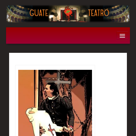
Obras
Don Juan Tenorio
Filumena Marturano
Los enredos del gato con botas
Entremeses Hermanos Alvarez Quintero
Historia