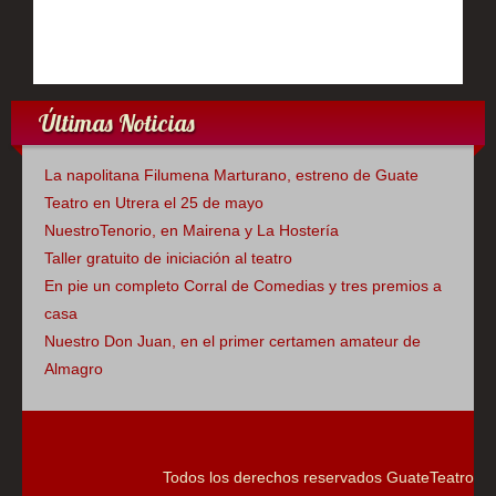
Últimas Noticias
La napolitana Filumena Marturano, estreno de Guate
Teatro en Utrera el 25 de mayo
NuestroTenorio, en Mairena y La Hostería
Taller gratuito de iniciación al teatro
En pie un completo Corral de Comedias y tres premios a
casa
Nuestro Don Juan, en el primer certamen amateur de
Almagro
Todos los derechos reservados GuateTeatro