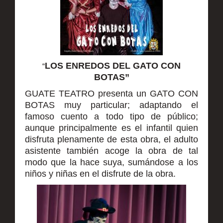
Galería de Fotos
Promos
LOS ENREDOS DEL GATO CON
“
BOTAS”
Calendario
GUATE TEATRO presenta un GATO CON
BOTAS muy particular; adaptando el
Muestra
famoso cuento a todo tipo de público;
aunque principalmente es el infantil quien
disfruta plenamente de esta obra, el adulto
Tenorio 360º
asistente también acoge la obra de tal
modo que la hace suya, sumándose a los
Nosotros
niños y niñas en el disfrute de la obra.
Contacto