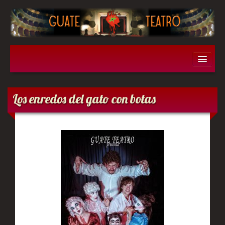
Obras
Los enredos del gato con botas
Don Juan Tenorio
Filumena Marturano
Los enredos del gato con botas
Entremeses Hermanos Alvarez Quintero
Historia