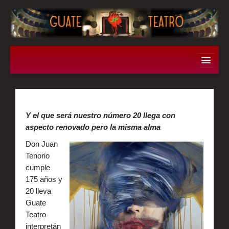
Obras
Don Juan Tenorio
Y el que será nuestro número 20 llega con
aspecto renovado pero la misma alma
Filumena Marturano
Don Juan
Tenorio
Los enredos del gato con botas
cumple
175 años y
Entremeses Hermanos Alvarez Quintero
20 lleva
Guate
Teatro
Historia
interpretán