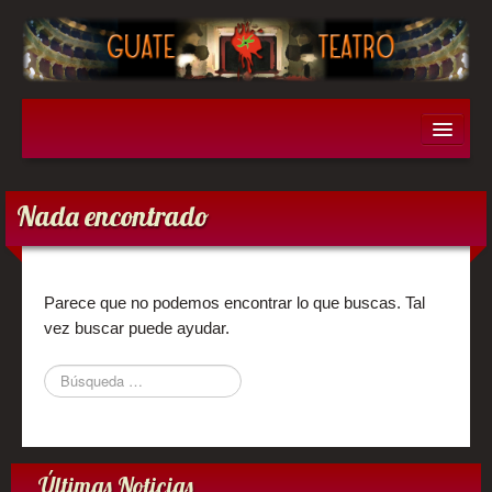
Obras
Nada encontrado
Don Juan Tenorio
Filumena Marturano
Parece que no podemos encontrar lo que buscas. Tal
vez buscar puede ayudar.
Los enredos del gato con botas
Entremeses Hermanos Alvarez Quintero
Historia
Últimas Noticias